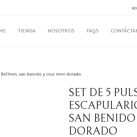
RE
ME
TIENDA
NOSOTROS
FAQS
CONTÁCTA
ar 8x11mm, san benido y cruz mini dorado
SET DE 5 PUL
ESCAPULARI
SAN BENIDO 
DORADO