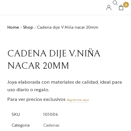
0
Home
Shop
Cadena dije V.Nin̈a nacar 20mm
/
/
CADENA DIJE V.NIN̈A
NACAR 20MM
Joya elaborada con materiales de calidad, ideal para
uso diario o regalo.
Para ver precios exclusivos
Regístrate aquí
SKU
101004
Categoria
Cadenas